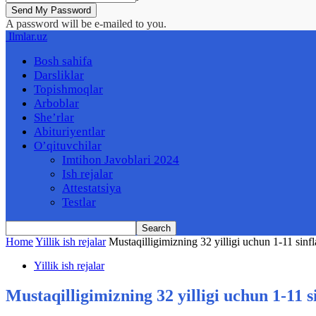
A password will be e-mailed to you.
Ilmlar.uz
Bosh sahifa
Darsliklar
Topishmoqlar
Arboblar
She’rlar
Abituriyentlar
O’qituvchilar
Imtihon Javoblari 2024
Ish rejalar
Attestatsiya
Testlar
Home
Yillik ish rejalar
Mustaqilligimizning 32 yilligi uchun 1-11 sinf
Yillik ish rejalar
Mustaqilligimizning 32 yilligi uchun 1-11 