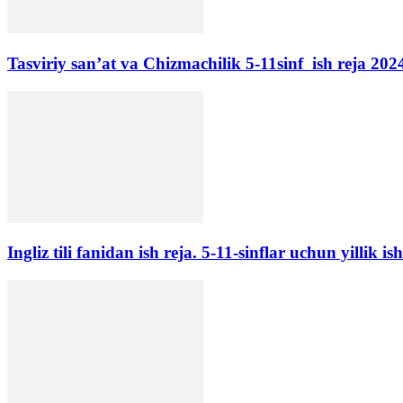
Tasviriy san’at va Chizmachilik 5-11sinf ish reja 202
Ingliz tili fanidan ish reja. 5-11-sinflar uchun yillik is