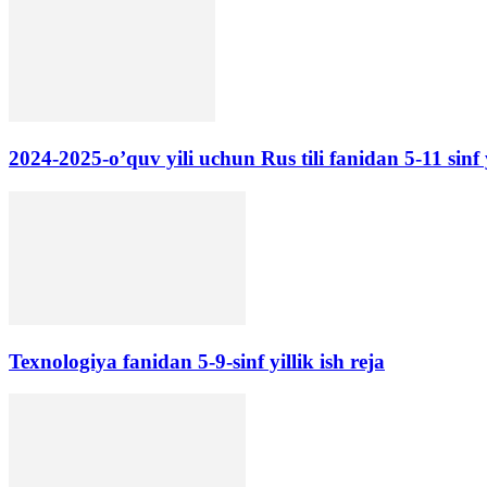
2024-2025-o’quv yili uchun Rus tili fanidan 5-11 sinf yi
Texnologiya fanidan 5-9-sinf yillik ish reja