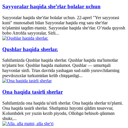
Sayyoralar haqida she’rlar bolalar uchun
Sayyoralar haqida she'rlar bolalar uchun. 22-aprel "Yer sayyorasi
kuni" munosabati bilan Sayyoralar haqida eng sara she'rlar
to'plamini taqdim etamiz. Sayyoralar haqida she'rlar. O’rtada quyosh
bobo Atrofda sayyoralar, Sirli...
Qushlar haqida sherlar.
Sahifamizda Qushlar haqida sherlar. Qushlar haqida ma'lumotlar
to'plami bor. Qushlar haqida malumot. Qushlar — umurtqali
hayvonlar sinfi. Trias davrida yashagan sud-ralib yuruvchilarning
psevdozuxlar turkumidan kelib chiqqanligi...
Ona haqida tasirli sherlar
Sahifamizda ona haqida ta'sirli sherlar. Ona haqida sherlar to'plami.
Ona haqida tasirli sherlar. Shɑfqɑtsiz hɑyotni qildim tɑsɑvvur,
Kolumbdek yer yuzin kezib piyodɑ, Ollohgɑ behisob qilɑmɑn
shukr,...