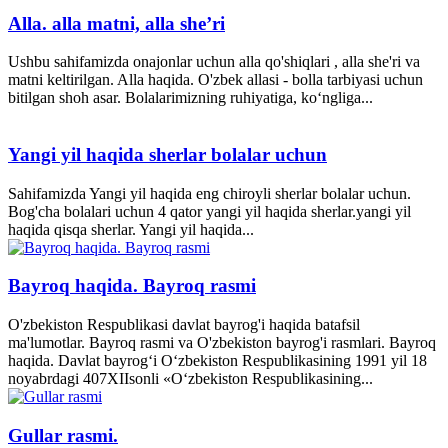
Alla. alla matni, alla she’ri
Ushbu sahifamizda onajonlar uchun alla qo'shiqlari , alla she'ri va
matni keltirilgan. Alla haqida. O'zbek allasi - bolla tarbiyasi uchun
bitilgan shoh asar. Bolalarimizning ruhiyatiga, ko‘ngliga...
Yangi yil haqida sherlar bolalar uchun
Sahifamizda Yangi yil haqida eng chiroyli sherlar bolalar uchun.
Bog'cha bolalari uchun 4 qator yangi yil haqida sherlar.yangi yil
haqida qisqa sherlar. Yangi yil haqida...
Bayroq haqida. Bayroq rasmi
O'zbekiston Respublikasi davlat bayrog'i haqida batafsil
ma'lumotlar. Bayroq rasmi va O'zbekiston bayrog'i rasmlari. Bayroq
haqida. Davlat bayrog‘i O‘zbekiston Respublikasining 1991 yil 18
noyabrdagi 407­XII­sonli «O‘zbekiston Respublikasining...
Gullar rasmi.