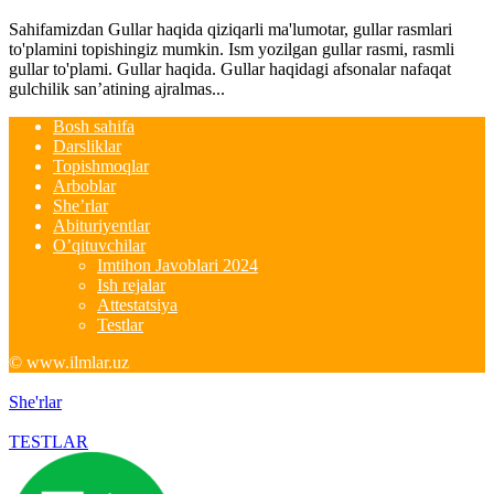
Sahifamizdan Gullar haqida qiziqarli ma'lumotar, gullar rasmlari
to'plamini topishingiz mumkin. Ism yozilgan gullar rasmi, rasmli
gullar to'plami. Gullar haqida. Gullar haqidagi afsonalar nafaqat
gulchilik san’atining ajralmas...
Bosh sahifa
Darsliklar
Topishmoqlar
Arboblar
She’rlar
Abituriyentlar
O’qituvchilar
Imtihon Javoblari 2024
Ish rejalar
Attestatsiya
Testlar
© www.ilmlar.uz
She'rlar
TESTLAR