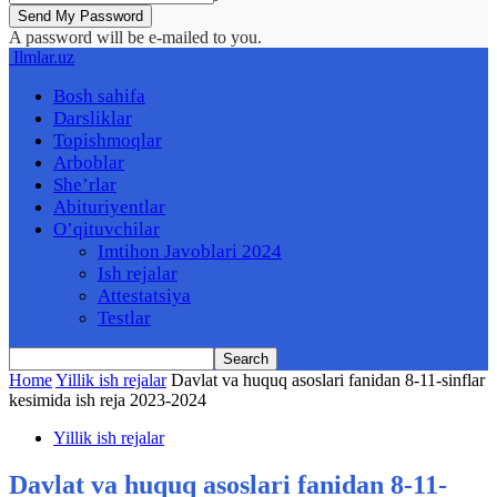
A password will be e-mailed to you.
Ilmlar.uz
Bosh sahifa
Darsliklar
Topishmoqlar
Arboblar
She’rlar
Abituriyentlar
O’qituvchilar
Imtihon Javoblari 2024
Ish rejalar
Attestatsiya
Testlar
Home
Yillik ish rejalar
Davlat va huquq asoslari fanidan 8-11-sinflar
kesimida ish reja 2023-2024
Yillik ish rejalar
Davlat va huquq asoslari fanidan 8-11-