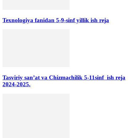
Texnologiya fanidan 5-9-sinf yillik ish reja
Tasviriy san’at va Chizmachilik 5-11sinf ish reja
2024-2025.