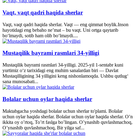
Vaqt, vaqt qadri haqida sherlar
Vaqt, vaqt qadri haqida sherlar. Vaqt — eng qimmat boylik.Inson
hayotidagi eng bebaho ne’mat – bu vaqt. Uni ortga qaytarib
bo‘lmaydi, sotib ham olib bo‘lmaydi....
Mustaqilik bayrami rasmlari 34-yilligi
Mustaqilik bayrami rasmlari 34-yilligi. 2025-yil 1-sentabr kuni
yurtimiz o‘z tarixidagi eng muhim sanalardan biri — Davlat
Mustaqilligining 34 yilligini keng nishonlamoqda. Ushbu qutlug‘
sana munosabati...
Bolalar uchun oylar haqida sherlar
Maktabgacha yoshdagi bolalar uchun sherlar to'plami. Bolalar
uchun oylar haqida sherlar. Bolalar uchun oylar haqida sherlar. O’n
ikkita oy o’rtoq, To’rt faslga bo’lingan. O’ynashib quvlashmachoq,
O’ynashib quvlashmachoq, Bir yilga saf...