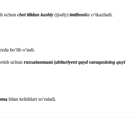
rish uchun
chet tilidan kasbiy
(ijodiy)
imtihonl
ar o‘tkaziladi.
rzda bo‘lib o‘tadi.
k etish uchun
ruxsatnomani
(abituriyent qayd varaqasining quyi
oma
bilan kelishlari so‘raladi.