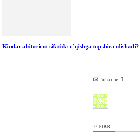
Kimlar abiturient sifatida oʼqishga topshira olishadi?
Subscribe
0
FIKR