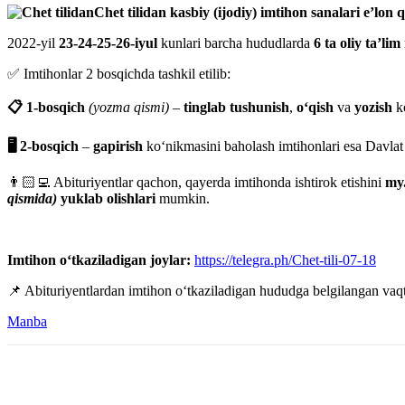
Chet tilidan kasbiy (ijodiy) imtihon sanalari e’lon qi
2022-yil
23-24-25-26-iyul
kunlari barcha hududlarda
6 ta oliy ta’li
✅ Imtihonlar 2 bosqichda tashkil etilib:
📋 1-bosqich
(yozma qismi)
–
tinglab tushunish
,
o‘qish
va
yozish
ko
🖥 2-bosqich
–
gapirish
ko‘nikmasini baholash imtihonlari esa Davlat 
👨🏻‍💻 Abituriyentlar qachon, qayerda imtihonda ishtirok etishini
my
qismida)
yuklab olishlari
mumkin.
Imtihon o‘tkaziladigan joylar:
https://telegra.ph/Chet-tili-07-18
📌 Abituriyentlardan imtihon o‘tkaziladigan hududga belgilangan va
Manba