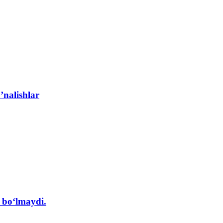
’nalishlar
l bo‘lmaydi.