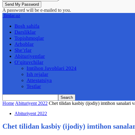
A password will be e-mailed to you.
Ilmlar.uz
Bosh sahifa
Darsliklar
Topishmoqlar
Arboblar
She’rlar
Abituriyentlar
O’qituvchilar
Imtihon Javoblari 2024
Ish rejalar
Attestatsiya
Testlar
Home
Abituriyent 2022
Chet tilidan kasbiy (ijodiy) imtihon sanalari v
Abituriyent 2022
Chet tilidan kasbiy (ijodiy) imtihon sanalar