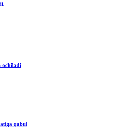
i.
 ochiladi
atiga qabul