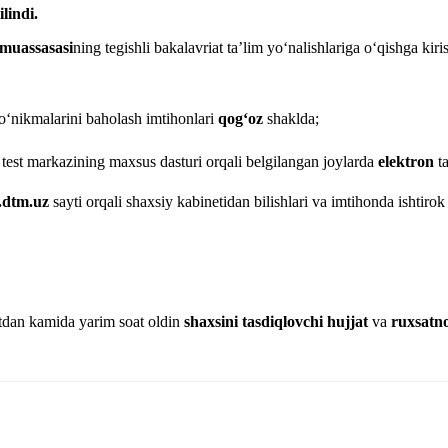
lindi.
m muassasasi
ning tegishli bakalavriat ta’lim yo‘nalishlariga o‘qishga ki
‘nikmalarini baholash imtihonlari
qog‘oz
shaklda;
test markazining maxsus dasturi orqali belgilangan joylarda
elektron
ta
.dtm.uz
sayti orqali shaxsiy kabinetidan bilishlari va imtihonda ishtiro
qtdan kamida yarim soat oldin
shaxsini tasdiqlovchi hujjat
va
ruxsatn