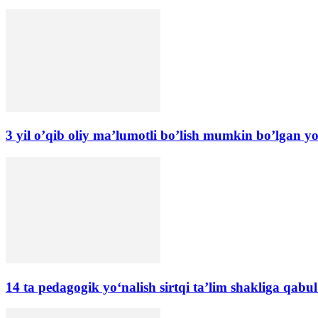
3 yil o’qib oliy ma’lumotli bo’lish mumkin bo’lgan yo
14 ta pedagogik yo‘nalish sirtqi ta’lim shakliga qabu