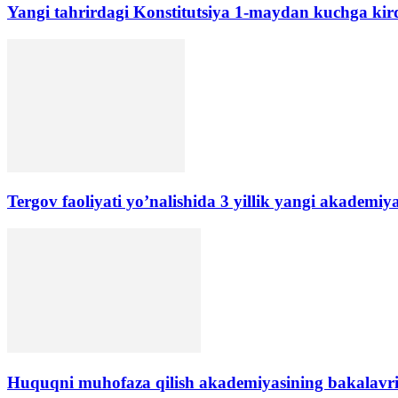
Yangi tahrirdagi Konstitutsiya 1-maydan kuchga kird
Tergov faoliyati yo’nalishida 3 yillik yangi akademiya
Huquqni muhofaza qilish akademiyasining bakalavri