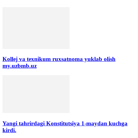
Kollej va texnikum ruxsatnoma yuklab olish
my.uzbmb.uz
Yangi tahrirdagi Konstitutsiya 1-maydan kuchga
kirdi.