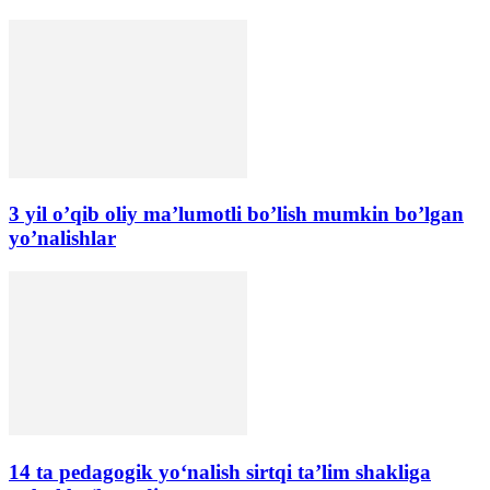
3 yil o’qib oliy ma’lumotli bo’lish mumkin bo’lgan
yo’nalishlar
14 ta pedagogik yo‘nalish sirtqi ta’lim shakliga