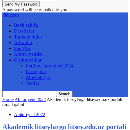
A password will be e-mailed to you.
Ilmlar.uz
Bosh sahifa
Darsliklar
Topishmoqlar
Arboblar
She’rlar
Abituriyentlar
O’qituvchilar
Imtihon Javoblari 2024
Ish rejalar
Attestatsiya
Testlar
Home
Abituriyent 2022
Akademik litseylarga litsey.edu.uz portali
orqali qabul
Abituriyent 2022
Akademik litseylarga litsey.edu.uz portali