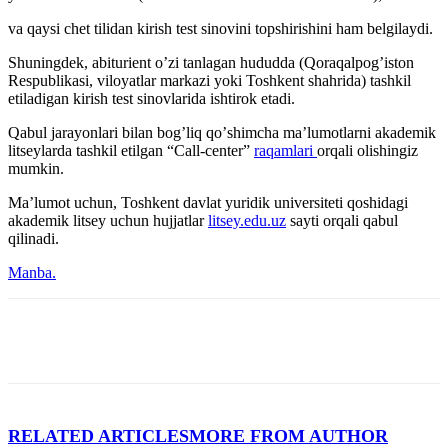
va qaysi chet tilidan kirish test sinovini topshirishini ham belgilaydi.
Shuningdek, abiturient oʼzi tanlagan hududda (Qoraqalpogʼiston
Respublikasi, viloyatlar markazi yoki Toshkent shahrida) tashkil
etiladigan kirish test sinovlarida ishtirok etadi.
Qabul jarayonlari bilan bogʼliq qoʼshimcha maʼlumotlarni akademik
litseylarda tashkil etilgan “Call-center”
raqamlari
orqali olishingiz
mumkin.
Maʼlumot uchun, Toshkent davlat yuridik universiteti qoshidagi
akademik litsey uchun hujjatlar
litsey.edu.uz
sayti orqali qabul
qilinadi.
Manba.
RELATED ARTICLES
MORE FROM AUTHOR