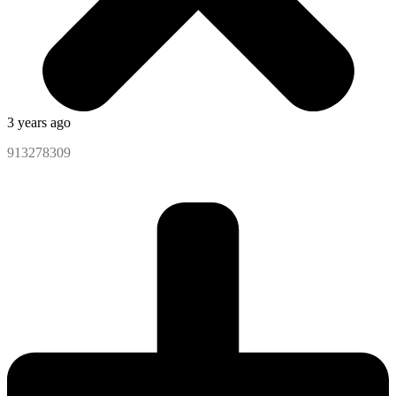
3 years ago
913278309