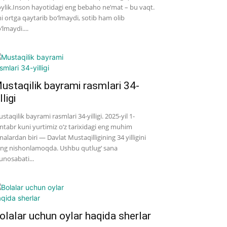
ylik.Inson hayotidagi eng bebaho ne’mat – bu vaqt.
i ortga qaytarib bo‘lmaydi, sotib ham olib
‘lmaydi....
ustaqilik bayrami rasmlari 34-
lligi
staqilik bayrami rasmlari 34-yilligi. 2025-yil 1-
ntabr kuni yurtimiz o‘z tarixidagi eng muhim
nalardan biri — Davlat Mustaqilligining 34 yilligini
ng nishonlamoqda. Ushbu qutlug‘ sana
nosabati...
olalar uchun oylar haqida sherlar