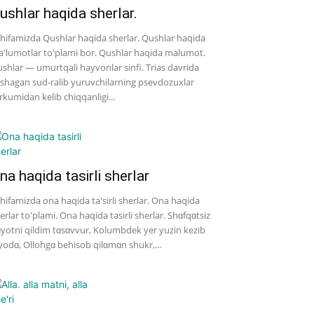
ushlar haqida sherlar.
hifamizda Qushlar haqida sherlar. Qushlar haqida
'lumotlar to'plami bor. Qushlar haqida malumot.
shlar — umurtqali hayvonlar sinfi. Trias davrida
shagan sud-ralib yuruvchilarning psevdozuxlar
rkumidan kelib chiqqanligi...
na haqida tasirli sherlar
hifamizda ona haqida ta'sirli sherlar. Ona haqida
erlar to'plami. Ona haqida tasirli sherlar. Shɑfqɑtsiz
yotni qildim tɑsɑvvur, Kolumbdek yer yuzin kezib
yodɑ, Ollohgɑ behisob qilɑmɑn shukr,...