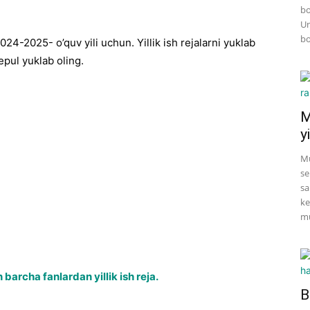
bo
Un
bo
24-2025- o’quv yili uchun. Yillik ish rejalarni yuklab
epul yuklab oling.
M
yi
Mu
se
sa
ke
mu
barcha fanlardan yillik ish reja.
B