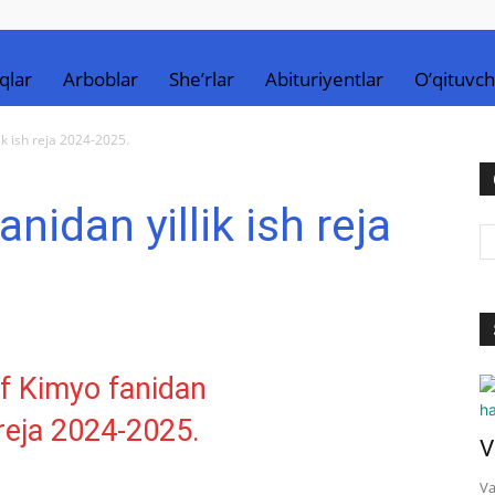
qlar
Arboblar
She’rlar
Abituriyentlar
O’qituvch
ik ish reja 2024-2025.
nidan yillik ish reja
V
Va