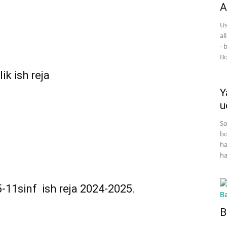
A
Us
al
- 
Bo
ik ish reja
Y
u
Sa
bo
ha
ha
5-11sinf ish reja 2024-2025.
B