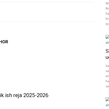
Ma
Bo
ha
bo
qu
HOR
S
u
Sa
sa
en
ha
sa
lik ish reja 2025-2026