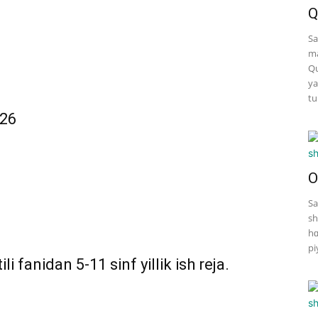
Q
Sa
ma
Qu
ya
tu
026
O
Sa
sh
hɑ
pi
i fanidan 5-11 sinf yillik ish reja.