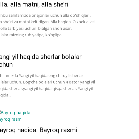
lla. alla matni, alla she’ri
hbu sahifamizda onajonlar uchun alla qo'shiqlari ,
la she'ri va matni keltirilgan. Alla haqida. O'zbek allasi
bolla tarbiyasi uchun bitilgan shoh asar.
lalarimizning ruhiyatiga, ko‘ngliga...
angi yil haqida sherlar bolalar
chun
hifamizda Yangi yil haqida eng chiroyli sherlar
lalar uchun. Bog'cha bolalari uchun 4 qator yangi yil
qida sherlar.yangi yil haqida qisqa sherlar. Yangi yil
qida...
ayroq haqida. Bayroq rasmi