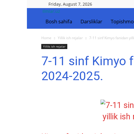
Friday, August 7, 2026
Ilmlar.uz
Bosh sahifa
Darsliklar
Topishmo
Home
Yillik ish rejalar
7-11 sinf Kimyo fanidan yill
Yillik ish rejalar
7-11 sinf Kimyo fa
2024-2025.