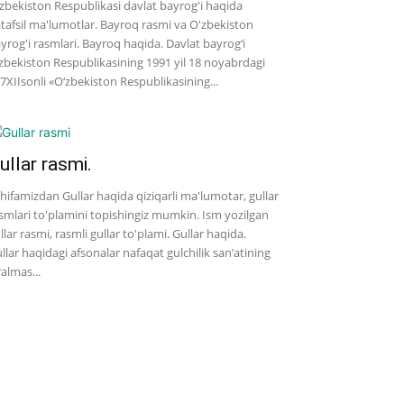
zbekiston Respublikasi davlat bayrog'i haqida
tafsil ma'lumotlar. Bayroq rasmi va O'zbekiston
yrog'i rasmlari. Bayroq haqida. Davlat bayrog‘i
zbekiston Respublikasining 1991 yil 18 noyabrdagi
7­XII­sonli «O‘zbekiston Respublikasining...
ullar rasmi.
hifamizdan Gullar haqida qiziqarli ma'lumotar, gullar
smlari to'plamini topishingiz mumkin. Ism yozilgan
llar rasmi, rasmli gullar to'plami. Gullar haqida.
llar haqidagi afsonalar nafaqat gulchilik san’atining
ralmas...