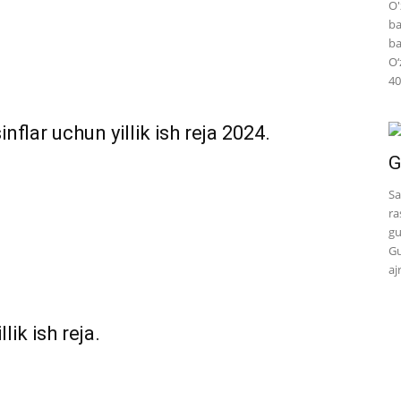
O'
ba
ba
O‘
40
sinflar uchun yillik ish reja 2024.
G
Sa
ra
gu
Gu
aj
lik ish reja.