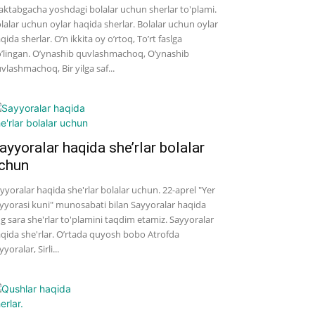
ktabgacha yoshdagi bolalar uchun sherlar to'plami.
lalar uchun oylar haqida sherlar. Bolalar uchun oylar
qida sherlar. O’n ikkita oy o’rtoq, To’rt faslga
’lingan. O’ynashib quvlashmachoq, O’ynashib
vlashmachoq, Bir yilga saf...
ayyoralar haqida she’rlar bolalar
chun
yyoralar haqida she'rlar bolalar uchun. 22-aprel "Yer
yyorasi kuni" munosabati bilan Sayyoralar haqida
g sara she'rlar to'plamini taqdim etamiz. Sayyoralar
qida she'rlar. O’rtada quyosh bobo Atrofda
yyoralar, Sirli...