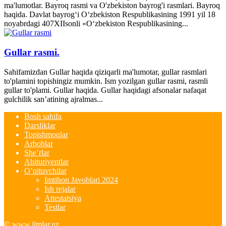
ma'lumotlar. Bayroq rasmi va O'zbekiston bayrog'i rasmlari. Bayroq
haqida. Davlat bayrog‘i O‘zbekiston Respublikasining 1991 yil 18
noyabrdagi 407­XII­sonli «O‘zbekiston Respublikasining...
Gullar rasmi.
Sahifamizdan Gullar haqida qiziqarli ma'lumotar, gullar rasmlari
to'plamini topishingiz mumkin. Ism yozilgan gullar rasmi, rasmli
gullar to'plami. Gullar haqida. Gullar haqidagi afsonalar nafaqat
gulchilik san’atining ajralmas...
Bosh sahifa
Darsliklar
Topishmoqlar
Arboblar
She’rlar
Abituriyentlar
O’qituvchilar
Imtihon Javoblari 2024
Ish rejalar
Attestatsiya
Testlar
© www.ilmlar.uz