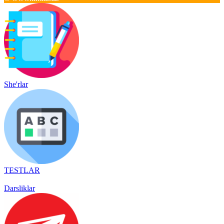
She'rlar
TESTLAR
Darsliklar