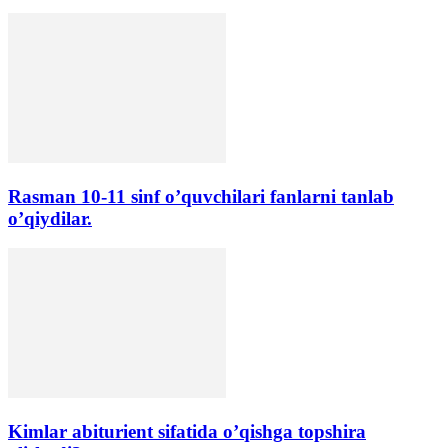
Rasman 10-11 sinf o’quvchilari fanlarni tanlab
o’qiydilar.
Kimlar abiturient sifatida oʼqishga topshira