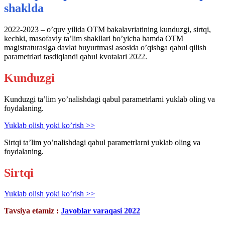
shaklda
2022-2023 – oʼquv yilida OTM bakalavriatining kunduzgi, sirtqi,
kechki, masofaviy taʼlim shakllari boʼyicha hamda OTM
magistraturasiga davlat buyurtmasi asosida oʼqishga qabul qilish
parametrlari tasdiqlandi qabul kvotalari 2022.
Kunduzgi
Kunduzgi ta’lim yo’nalishdagi qabul parametrlarni yuklab oling va
foydalaning.
Yuklab olish yoki ko’rish >>
Sirtqi ta’lim yo’nalishdagi qabul parametrlarni yuklab oling va
foydalaning.
Sirtqi
Yuklab olish yoki ko’rish >>
Tavsiya etamiz :
Javoblar varaqasi 2022