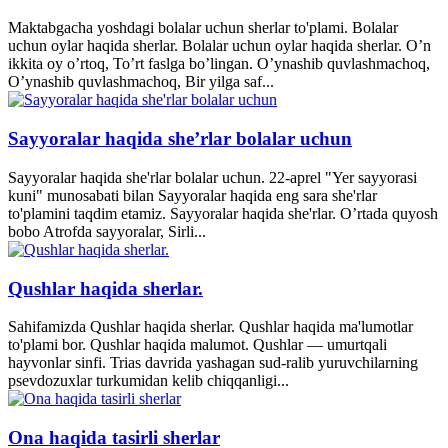
Maktabgacha yoshdagi bolalar uchun sherlar to'plami. Bolalar
uchun oylar haqida sherlar. Bolalar uchun oylar haqida sherlar. O’n
ikkita oy o’rtoq, To’rt faslga bo’lingan. O’ynashib quvlashmachoq,
O’ynashib quvlashmachoq, Bir yilga saf...
Sayyoralar haqida she’rlar bolalar uchun
Sayyoralar haqida she'rlar bolalar uchun. 22-aprel "Yer sayyorasi
kuni" munosabati bilan Sayyoralar haqida eng sara she'rlar
to'plamini taqdim etamiz. Sayyoralar haqida she'rlar. O’rtada quyosh
bobo Atrofda sayyoralar, Sirli...
Qushlar haqida sherlar.
Sahifamizda Qushlar haqida sherlar. Qushlar haqida ma'lumotlar
to'plami bor. Qushlar haqida malumot. Qushlar — umurtqali
hayvonlar sinfi. Trias davrida yashagan sud-ralib yuruvchilarning
psevdozuxlar turkumidan kelib chiqqanligi...
Ona haqida tasirli sherlar