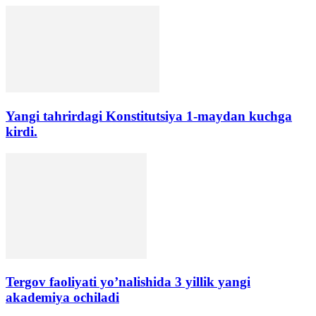
Yangi tahrirdagi Konstitutsiya 1-maydan kuchga
kirdi.
Tergov faoliyati yo’nalishida 3 yillik yangi
akademiya ochiladi