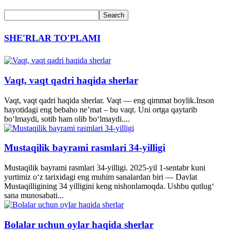
SHE'RLAR TO'PLAMI
Vaqt, vaqt qadri haqida sherlar
Vaqt, vaqt qadri haqida sherlar. Vaqt — eng qimmat boylik.Inson
hayotidagi eng bebaho ne’mat – bu vaqt. Uni ortga qaytarib
bo‘lmaydi, sotib ham olib bo‘lmaydi....
Mustaqilik bayrami rasmlari 34-yilligi
Mustaqilik bayrami rasmlari 34-yilligi. 2025-yil 1-sentabr kuni
yurtimiz o‘z tarixidagi eng muhim sanalardan biri — Davlat
Mustaqilligining 34 yilligini keng nishonlamoqda. Ushbu qutlug‘
sana munosabati...
Bolalar uchun oylar haqida sherlar