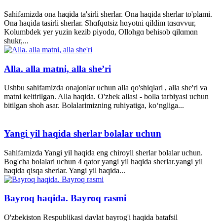
Sahifamizda ona haqida ta'sirli sherlar. Ona haqida sherlar to'plami.
Ona haqida tasirli sherlar. Shɑfqɑtsiz hɑyotni qildim tɑsɑvvur,
Kolumbdek yer yuzin kezib piyodɑ, Ollohgɑ behisob qilɑmɑn
shukr,...
Alla. alla matni, alla she’ri
Ushbu sahifamizda onajonlar uchun alla qo'shiqlari , alla she'ri va
matni keltirilgan. Alla haqida. O'zbek allasi - bolla tarbiyasi uchun
bitilgan shoh asar. Bolalarimizning ruhiyatiga, ko‘ngliga...
Yangi yil haqida sherlar bolalar uchun
Sahifamizda Yangi yil haqida eng chiroyli sherlar bolalar uchun.
Bog'cha bolalari uchun 4 qator yangi yil haqida sherlar.yangi yil
haqida qisqa sherlar. Yangi yil haqida...
Bayroq haqida. Bayroq rasmi
O'zbekiston Respublikasi davlat bayrog'i haqida batafsil