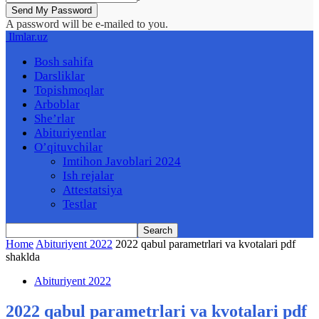
A password will be e-mailed to you.
Ilmlar.uz
Bosh sahifa
Darsliklar
Topishmoqlar
Arboblar
She’rlar
Abituriyentlar
O’qituvchilar
Imtihon Javoblari 2024
Ish rejalar
Attestatsiya
Testlar
Home
Abituriyent 2022
2022 qabul parametrlari va kvotalari pdf
shaklda
Abituriyent 2022
2022 qabul parametrlari va kvotalari pdf