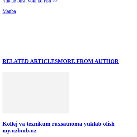
Yuklab olish yoki ko’rish >>
Manba
RELATED ARTICLES
MORE FROM AUTHOR
Kollej va texnikum ruxsatnoma yuklab olish
my.uzbmb.uz