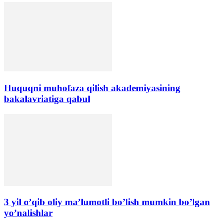
Huquqni muhofaza qilish akademiyasining
bakalavriatiga qabul
3 yil o’qib oliy ma’lumotli bo’lish mumkin bo’lgan
yo’nalishlar