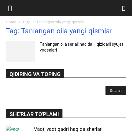
Ilmlar.uz
Home
Tags
Tanlangan oila yangi qismlar
Tag: Tanlangan oila yangi qismlar
Tanlangan oila seriali haqida – qiziqarli syujet
voqealari
QIDIRING VA TOPING
SHE'RLAR TO'PLAMI
Vaqt, vaqt qadri haqida sherlar