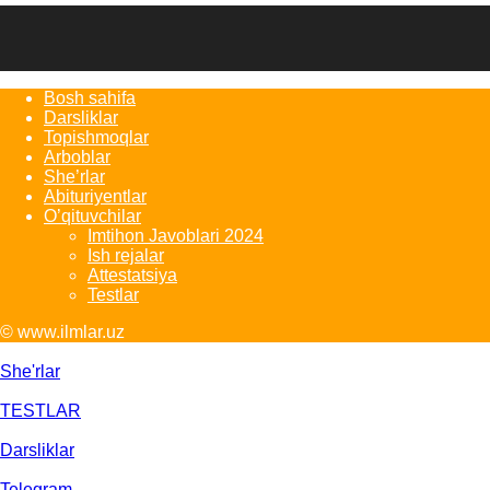
Bosh sahifa
Darsliklar
Topishmoqlar
Arboblar
She’rlar
Abituriyentlar
O’qituvchilar
Imtihon Javoblari 2024
Ish rejalar
Attestatsiya
Testlar
© www.ilmlar.uz
She'rlar
TESTLAR
Darsliklar
Telegram