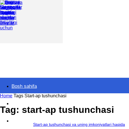
Ilmlar.uz
Bosh sahifa
Home
Tags
Start-ap tushunchasi
Darsliklar
Tag: start-ap tushunchasi
Topishmoqlar
Start-ap tushunchasi va uning imkoniyatlari haqida