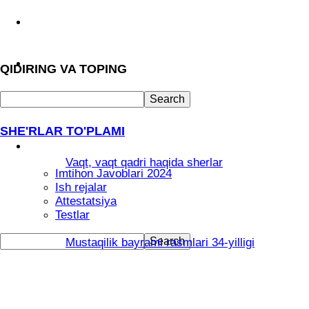
Arboblar
She’rlar
QIDIRING VA TOPING
Abituriyentlar
SHE'RLAR TO'PLAMI
O’qituvchilar
Vaqt, vaqt qadri haqida sherlar
Imtihon Javoblari 2024
Ish rejalar
Attestatsiya
Testlar
Mustaqilik bayrami rasmlari 34-yilligi