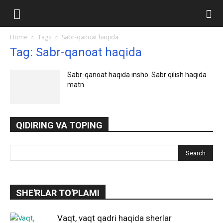
Ilmlar.uz
Home
Tags
Sabr-qanoat haqida
Tag: Sabr-qanoat haqida
Sabr-qanoat haqida insho. Sabr qilish haqida
matn.
QIDIRING VA TOPING
SHE'RLAR TO'PLAMI
Vaqt, vaqt qadri haqida sherlar