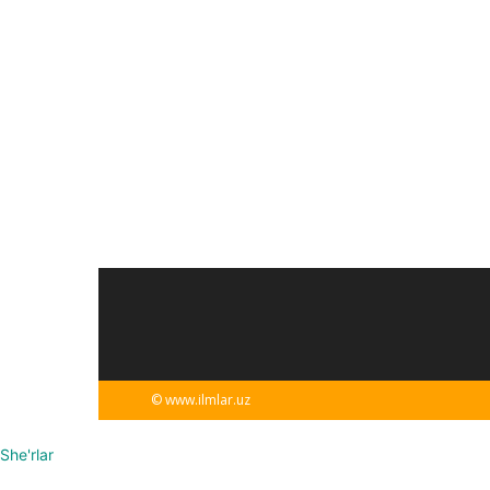
© www.ilmlar.uz
She'rlar