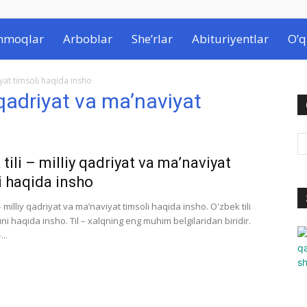
hmoqlar
Arboblar
She’rlar
Abituriyentlar
O’q
iyat timsoli haqida insho
y qadriyat va ma’naviyat
tili – milliy qadriyat va ma’naviyat
i haqida insho
 – milliy qadriyat va ma’naviyat timsoli haqida insho. O'zbek tili
i haqida insho. Til – xalqning eng muhim belgilaridan biridir.
...