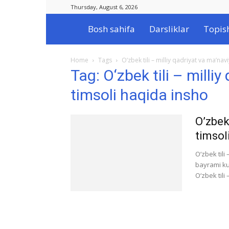
Thursday, August 6, 2026
Bosh sahifa
Darsliklar
Topis
Ilmlar.uz
Home
Tags
O‘zbek tili – milliy qadriyat va ma’nav
Tag: O‘zbek tili – milli
timsoli haqida insho
O’zbek 
timsol
O‘zbek tili
bayrami kun
O‘zbek tili –