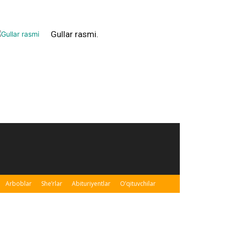
Gullar rasmi.
Arboblar
She’rlar
Abituriyentlar
O’qituvchilar