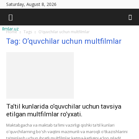
Saturday, August 8, 2026
Ilmlar.uz
Home
Tags
O’quvchilar uchun multfilmlar
Tag: O’quvchilar uchun multfilmlar
Ta’til kunlarida o’quvchilar uchun tavsiya
etilgan multfilmlar ro’yxati.
Maktabgacha va maktab ta'limi vazirligi qishki ta'til kunlari
oʻquvchilarning bo'sh vaqtini mazmunli va maroqli o'tkazishlarini
ta’minlash uchun ibratli multfilmlar ketma-ketligini e'lon qiladi!