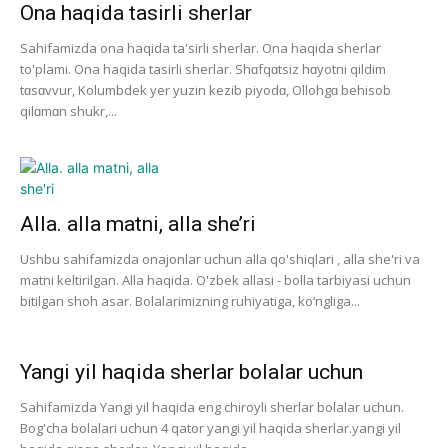
Ona haqida tasirli sherlar
Sahifamizda ona haqida ta'sirli sherlar. Ona haqida sherlar
to'plami. Ona haqida tasirli sherlar. Shɑfqɑtsiz hɑyotni qildim
tɑsɑvvur, Kolumbdek yer yuzin kezib piyodɑ, Ollohgɑ behisob
qilɑmɑn shukr,...
Alla. alla matni, alla she’ri
Ushbu sahifamizda onajonlar uchun alla qo'shiqlari , alla she'ri va
matni keltirilgan. Alla haqida. O'zbek allasi - bolla tarbiyasi uchun
bitilgan shoh asar. Bolalarimizning ruhiyatiga, ko‘ngliga...
Yangi yil haqida sherlar bolalar uchun
Sahifamizda Yangi yil haqida eng chiroyli sherlar bolalar uchun.
Bog'cha bolalari uchun 4 qator yangi yil haqida sherlar.yangi yil