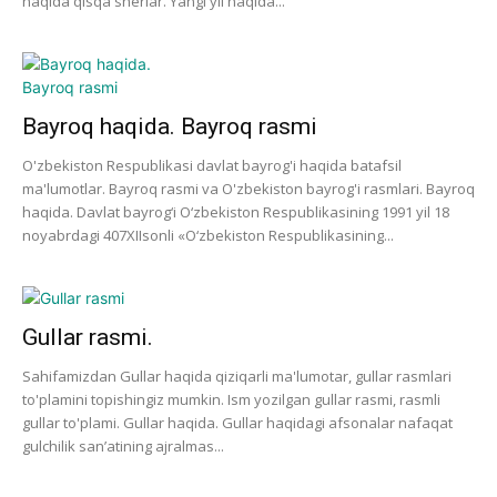
haqida qisqa sherlar. Yangi yil haqida...
Bayroq haqida. Bayroq rasmi
O'zbekiston Respublikasi davlat bayrog'i haqida batafsil
ma'lumotlar. Bayroq rasmi va O'zbekiston bayrog'i rasmlari. Bayroq
haqida. Davlat bayrog‘i O‘zbekiston Respublikasining 1991 yil 18
noyabrdagi 407­XII­sonli «O‘zbekiston Respublikasining...
Gullar rasmi.
Sahifamizdan Gullar haqida qiziqarli ma'lumotar, gullar rasmlari
to'plamini topishingiz mumkin. Ism yozilgan gullar rasmi, rasmli
gullar to'plami. Gullar haqida. Gullar haqidagi afsonalar nafaqat
gulchilik san’atining ajralmas...