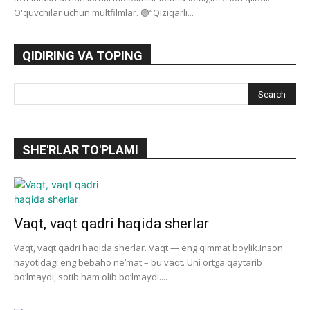
O'quvchilar uchun multfilmlar. 🟢“Qiziqarli...
QIDIRING VA TOPING
SHE'RLAR TO'PLAMI
Vaqt, vaqt qadri haqida sherlar
Vaqt, vaqt qadri haqida sherlar. Vaqt — eng qimmat boylik.Inson
hayotidagi eng bebaho ne’mat – bu vaqt. Uni ortga qaytarib
bo‘lmaydi, sotib ham olib bo‘lmaydi....