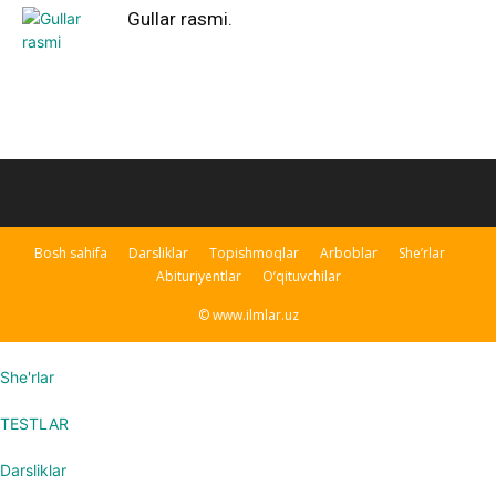
Gullar rasmi.
Bosh sahifa
Darsliklar
Topishmoqlar
Arboblar
She’rlar
Abituriyentlar
O’qituvchilar
© www.ilmlar.uz
She'rlar
TESTLAR
Darsliklar