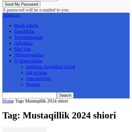
A password will be e-mailed to you.
Ilmlar.uz
Bosh sahifa
Darsliklar
Topishmoqlar
Arboblar
She’rlar
Abituriyentlar
O’qituvchilar
Imtihon Javoblari 2024
Ish rejalar
Attestatsiya
Testlar
Home
Tags
Mustaqillik 2024 shiori
Tag: Mustaqillik 2024 shiori