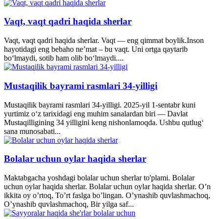
Vaqt, vaqt qadri haqida sherlar
Vaqt, vaqt qadri haqida sherlar. Vaqt — eng qimmat boylik.Inson
hayotidagi eng bebaho ne’mat – bu vaqt. Uni ortga qaytarib
bo‘lmaydi, sotib ham olib bo‘lmaydi....
Mustaqilik bayrami rasmlari 34-yilligi
Mustaqilik bayrami rasmlari 34-yilligi. 2025-yil 1-sentabr kuni
yurtimiz o‘z tarixidagi eng muhim sanalardan biri — Davlat
Mustaqilligining 34 yilligini keng nishonlamoqda. Ushbu qutlug‘
sana munosabati...
Bolalar uchun oylar haqida sherlar
Maktabgacha yoshdagi bolalar uchun sherlar to'plami. Bolalar
uchun oylar haqida sherlar. Bolalar uchun oylar haqida sherlar. O’n
ikkita oy o’rtoq, To’rt faslga bo’lingan. O’ynashib quvlashmachoq,
O’ynashib quvlashmachoq, Bir yilga saf...