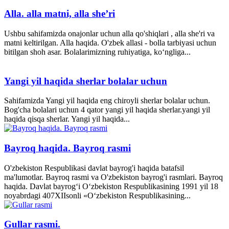
Alla. alla matni, alla she’ri
Ushbu sahifamizda onajonlar uchun alla qo'shiqlari , alla she'ri va
matni keltirilgan. Alla haqida. O'zbek allasi - bolla tarbiyasi uchun
bitilgan shoh asar. Bolalarimizning ruhiyatiga, ko‘ngliga...
Yangi yil haqida sherlar bolalar uchun
Sahifamizda Yangi yil haqida eng chiroyli sherlar bolalar uchun.
Bog'cha bolalari uchun 4 qator yangi yil haqida sherlar.yangi yil
haqida qisqa sherlar. Yangi yil haqida...
Bayroq haqida. Bayroq rasmi
O'zbekiston Respublikasi davlat bayrog'i haqida batafsil
ma'lumotlar. Bayroq rasmi va O'zbekiston bayrog'i rasmlari. Bayroq
haqida. Davlat bayrog‘i O‘zbekiston Respublikasining 1991 yil 18
noyabrdagi 407­XII­sonli «O‘zbekiston Respublikasining...
Gullar rasmi.