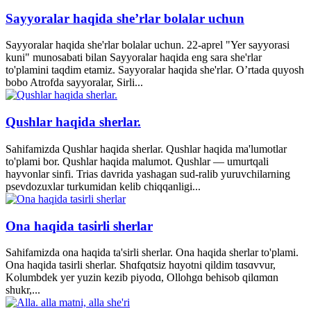
Sayyoralar haqida she’rlar bolalar uchun
Sayyoralar haqida she'rlar bolalar uchun. 22-aprel "Yer sayyorasi
kuni" munosabati bilan Sayyoralar haqida eng sara she'rlar
to'plamini taqdim etamiz. Sayyoralar haqida she'rlar. O’rtada quyosh
bobo Atrofda sayyoralar, Sirli...
Qushlar haqida sherlar.
Sahifamizda Qushlar haqida sherlar. Qushlar haqida ma'lumotlar
to'plami bor. Qushlar haqida malumot. Qushlar — umurtqali
hayvonlar sinfi. Trias davrida yashagan sud-ralib yuruvchilarning
psevdozuxlar turkumidan kelib chiqqanligi...
Ona haqida tasirli sherlar
Sahifamizda ona haqida ta'sirli sherlar. Ona haqida sherlar to'plami.
Ona haqida tasirli sherlar. Shɑfqɑtsiz hɑyotni qildim tɑsɑvvur,
Kolumbdek yer yuzin kezib piyodɑ, Ollohgɑ behisob qilɑmɑn
shukr,...