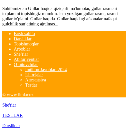
Sahifamizdan Gullar haqida qiziqarli ma'lumotar, gullar rasmlari
to'plamini topishingiz mumkin. Ism yozilgan gullar rasmi, rasmli
gullar to'plami. Gullar haqida. Gullar haqidagi afsonalar nafaqat
gulchilik san’atining ajralmas...
Bosh sahifa
Darsliklar
Topishmoqlar
Arboblar
She’rlar
Abituriyentlar
O’qituvchilar
Imtihon Javoblari 2024
Ish rejalar
Attestatsiya
Testlar
© www.ilmlar.uz
She'rlar
TESTLAR
Darsliklar