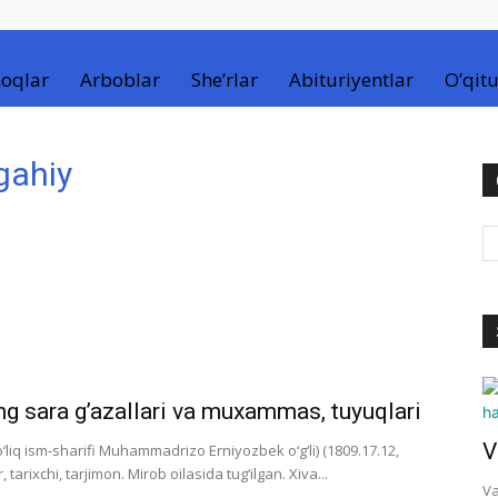
oqlar
Arboblar
She’rlar
Abituriyentlar
O’qitu
gahiy
 sara g’azallari va muxammas, tuyuqlari
V
liq ism-sharifi Muhammadrizo Erniyozbek o‘g‘li) (1809.17.12,
tarixchi, tarjimon. Mirob oilasida tug‘ilgan. Xiva...
Va