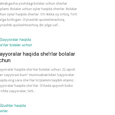
ktabgacha yoshdagi bolalar uchun sherlar
'plami. Bolalar uchun oylar haqida sherlar. Bolalar
hun oylar haqida sherlar. O’n ikkita oy o’rtoq, To’rt
slga bo’lingan. O’ynashib quvlashmachoq,
ynashib quvlashmachoq, Bir yilga saf...
ayyoralar haqida she’rlar bolalar
chun
yyoralar haqida she'rlar bolalar uchun. 22-aprel
er sayyorasi kuni" munosabati bilan Sayyoralar
qida eng sara she'rlar to'plamini taqdim etamiz.
yyoralar haqida she'rlar. O’rtada quyosh bobo
rofda sayyoralar, Sirli...