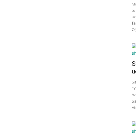
Ma
to
uc
fa
O’
S
u
Sa
"Y
ha
Sa
At