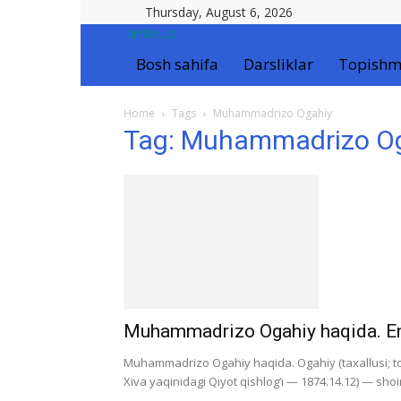
Thursday, August 6, 2026
Ilmlar.uz
Bosh sahifa
Darsliklar
Topishm
Home
Tags
Muhammadrizo Ogahiy
Tag: Muhammadrizo O
Muhammadrizo Ogahiy haqida. Eng
Muhammadrizo Ogahiy haqida. Ogahiy (taxallusi; to‘
Xiva yaqinidagi Qiyot qishlog‘i — 1874.14.12) — shoir, 