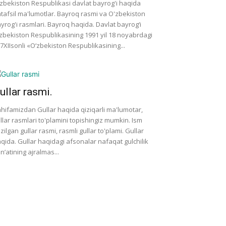
zbekiston Respublikasi davlat bayrog'i haqida
tafsil ma'lumotlar. Bayroq rasmi va O'zbekiston
yrog'i rasmlari. Bayroq haqida. Davlat bayrog‘i
zbekiston Respublikasining 1991 yil 18 noyabrdagi
7­XII­sonli «O‘zbekiston Respublikasining...
ullar rasmi.
hifamizdan Gullar haqida qiziqarli ma'lumotar,
llar rasmlari to'plamini topishingiz mumkin. Ism
zilgan gullar rasmi, rasmli gullar to'plami. Gullar
qida. Gullar haqidagi afsonalar nafaqat gulchilik
n’atining ajralmas...