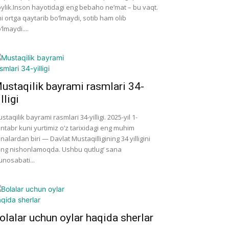
ylik.Inson hayotidagi eng bebaho ne’mat – bu vaqt.
i ortga qaytarib bo‘lmaydi, sotib ham olib
‘lmaydi....
ustaqilik bayrami rasmlari 34-
illigi
staqilik bayrami rasmlari 34-yilligi. 2025-yil 1-
ntabr kuni yurtimiz o‘z tarixidagi eng muhim
nalardan biri — Davlat Mustaqilligining 34 yilligini
ng nishonlamoqda. Ushbu qutlug‘ sana
nosabati...
olalar uchun oylar haqida sherlar