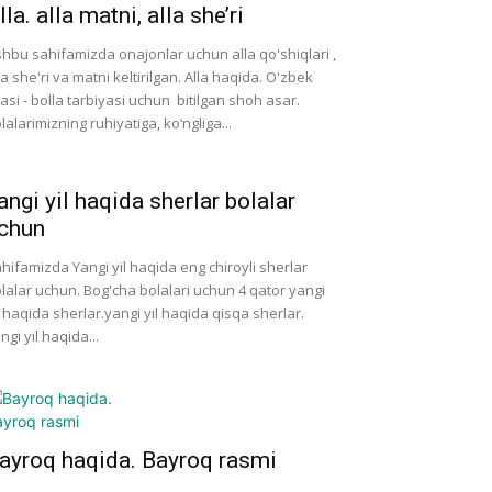
lla. alla matni, alla she’ri
hbu sahifamizda onajonlar uchun alla qo'shiqlari ,
la she'ri va matni keltirilgan. Alla haqida. O'zbek
lasi - bolla tarbiyasi uchun bitilgan shoh asar.
lalarimizning ruhiyatiga, ko‘ngliga...
angi yil haqida sherlar bolalar
chun
hifamizda Yangi yil haqida eng chiroyli sherlar
lalar uchun. Bog'cha bolalari uchun 4 qator yangi
l haqida sherlar.yangi yil haqida qisqa sherlar.
ngi yil haqida...
ayroq haqida. Bayroq rasmi