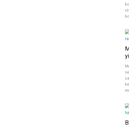
bo
Un
bo
M
y
Mu
se
sa
ke
mu
B