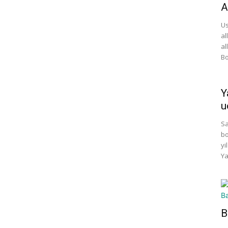
A
Us
al
al
Bo
Y
u
Sa
bo
yi
Ya
B