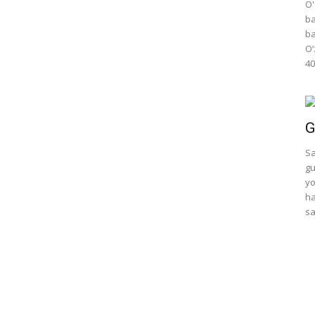
O'
ba
ba
O‘
40
G
Sa
gu
yo
ha
sa