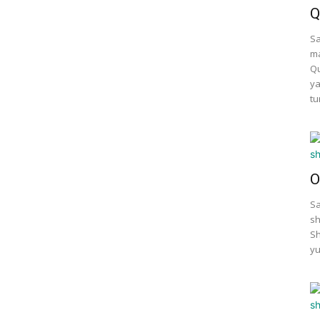
Q
Sa
ma
Qu
ya
tu
O
Sa
sh
Sh
yu