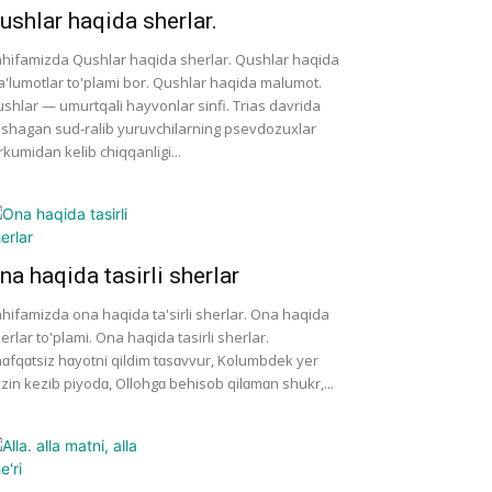
ushlar haqida sherlar.
hifamizda Qushlar haqida sherlar. Qushlar haqida
'lumotlar to'plami bor. Qushlar haqida malumot.
shlar — umurtqali hayvonlar sinfi. Trias davrida
shagan sud-ralib yuruvchilarning psevdozuxlar
rkumidan kelib chiqqanligi...
na haqida tasirli sherlar
hifamizda ona haqida ta'sirli sherlar. Ona haqida
erlar to'plami. Ona haqida tasirli sherlar.
ɑfqɑtsiz hɑyotni qildim tɑsɑvvur, Kolumbdek yer
zin kezib piyodɑ, Ollohgɑ behisob qilɑmɑn shukr,...