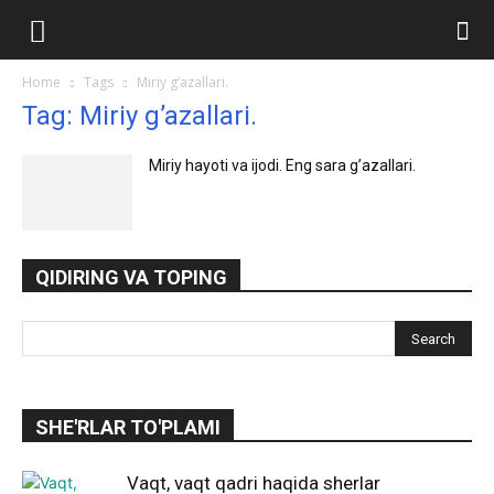
Ilmlar.uz
Home
Tags
Miriy g’azallari.
Tag: Miriy g’azallari.
Miriy hayoti va ijodi. Eng sara g’azallari.
QIDIRING VA TOPING
SHE'RLAR TO'PLAMI
Vaqt, vaqt qadri haqida sherlar