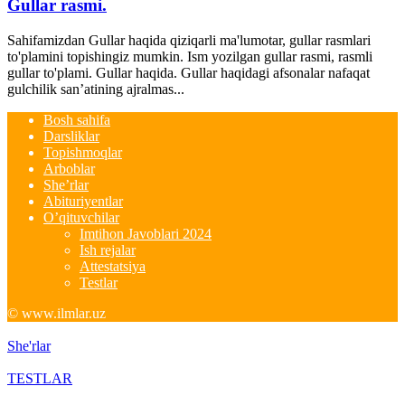
Gullar rasmi.
Sahifamizdan Gullar haqida qiziqarli ma'lumotar, gullar rasmlari
to'plamini topishingiz mumkin. Ism yozilgan gullar rasmi, rasmli
gullar to'plami. Gullar haqida. Gullar haqidagi afsonalar nafaqat
gulchilik san’atining ajralmas...
Bosh sahifa
Darsliklar
Topishmoqlar
Arboblar
She’rlar
Abituriyentlar
O’qituvchilar
Imtihon Javoblari 2024
Ish rejalar
Attestatsiya
Testlar
© www.ilmlar.uz
She'rlar
TESTLAR