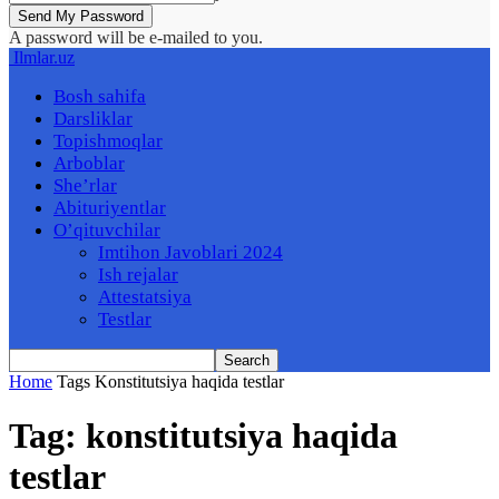
A password will be e-mailed to you.
Ilmlar.uz
Bosh sahifa
Darsliklar
Topishmoqlar
Arboblar
She’rlar
Abituriyentlar
O’qituvchilar
Imtihon Javoblari 2024
Ish rejalar
Attestatsiya
Testlar
Home
Tags
Konstitutsiya haqida testlar
Tag: konstitutsiya haqida
testlar