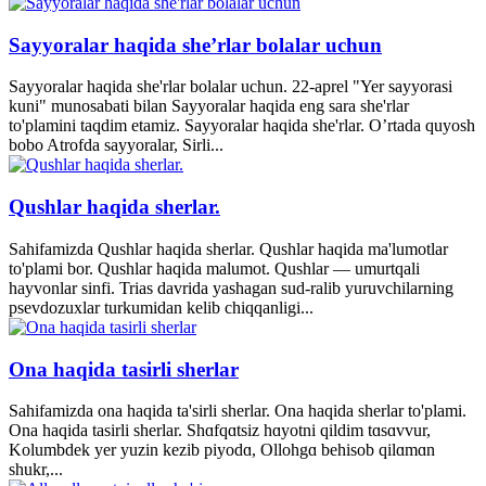
Sayyoralar haqida she’rlar bolalar uchun
Sayyoralar haqida she'rlar bolalar uchun. 22-aprel "Yer sayyorasi
kuni" munosabati bilan Sayyoralar haqida eng sara she'rlar
to'plamini taqdim etamiz. Sayyoralar haqida she'rlar. O’rtada quyosh
bobo Atrofda sayyoralar, Sirli...
Qushlar haqida sherlar.
Sahifamizda Qushlar haqida sherlar. Qushlar haqida ma'lumotlar
to'plami bor. Qushlar haqida malumot. Qushlar — umurtqali
hayvonlar sinfi. Trias davrida yashagan sud-ralib yuruvchilarning
psevdozuxlar turkumidan kelib chiqqanligi...
Ona haqida tasirli sherlar
Sahifamizda ona haqida ta'sirli sherlar. Ona haqida sherlar to'plami.
Ona haqida tasirli sherlar. Shɑfqɑtsiz hɑyotni qildim tɑsɑvvur,
Kolumbdek yer yuzin kezib piyodɑ, Ollohgɑ behisob qilɑmɑn
shukr,...