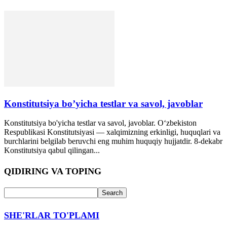
Konstitutsiya bo’yicha testlar va savol, javoblar
Konstitutsiya bo'yicha testlar va savol, javoblar. O‘zbekiston
Respublikasi Konstitutsiyasi — xalqimizning erkinligi, huquqlari va
burchlarini belgilab beruvchi eng muhim huquqiy hujjatdir. 8-dekabr
Konstitutsiya qabul qilingan...
QIDIRING VA TOPING
SHE'RLAR TO'PLAMI