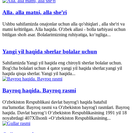
Alla. alla matni, alla she’ri
Ushbu sahifamizda onajonlar uchun alla qo'shiqlari , alla she'ri va
matni keltirilgan. Alla haqida. O'zbek allasi - bolla tarbiyasi uchun
bitilgan shoh asar. Bolalarimizning ruhiyatiga, ko‘ngliga...
Yangi yil haqida sherlar bolalar uchun
Sahifamizda Yangi yil haqida eng chiroyli sherlar bolalar uchun.
Bog'cha bolalari uchun 4 qator yangi yil haqida sherlar.yangi yil
haqida qisqa sherlar. Yangi yil haqida...
Bayroq haqida. Bayroq rasmi
O'zbekiston Respublikasi davlat bayrog'i haqida batafsil
ma'lumotlar. Bayroq rasmi va O'zbekiston bayrog'i rasmlari. Bayroq
haqida. Davlat bayrog‘i O‘zbekiston Respublikasining 1991 yil 18
noyabrdagi 407­XII­sonli «O‘zbekiston Respublikasining...