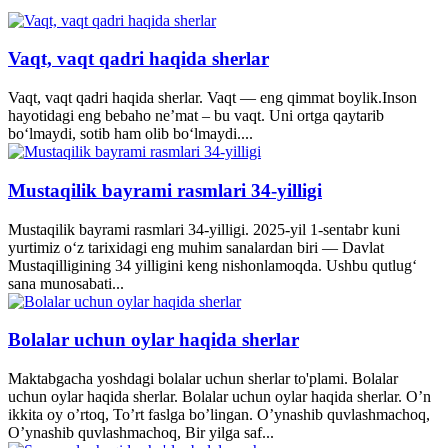
Vaqt, vaqt qadri haqida sherlar
Vaqt, vaqt qadri haqida sherlar. Vaqt — eng qimmat boylik.Inson
hayotidagi eng bebaho ne’mat – bu vaqt. Uni ortga qaytarib
bo‘lmaydi, sotib ham olib bo‘lmaydi....
Mustaqilik bayrami rasmlari 34-yilligi
Mustaqilik bayrami rasmlari 34-yilligi. 2025-yil 1-sentabr kuni
yurtimiz o‘z tarixidagi eng muhim sanalardan biri — Davlat
Mustaqilligining 34 yilligini keng nishonlamoqda. Ushbu qutlug‘
sana munosabati...
Bolalar uchun oylar haqida sherlar
Maktabgacha yoshdagi bolalar uchun sherlar to'plami. Bolalar
uchun oylar haqida sherlar. Bolalar uchun oylar haqida sherlar. O’n
ikkita oy o’rtoq, To’rt faslga bo’lingan. O’ynashib quvlashmachoq,
O’ynashib quvlashmachoq, Bir yilga saf...