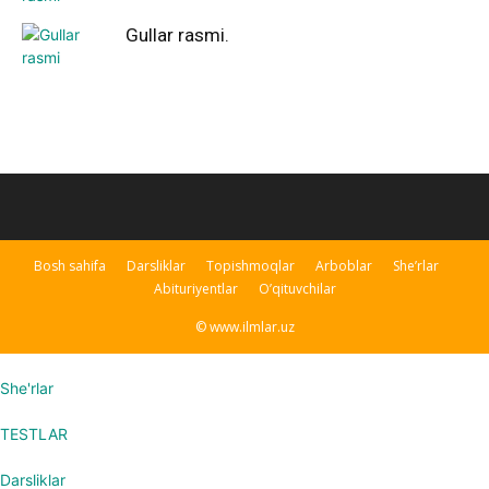
Gullar rasmi.
Bosh sahifa
Darsliklar
Topishmoqlar
Arboblar
She’rlar
Abituriyentlar
O’qituvchilar
© www.ilmlar.uz
She'rlar
TESTLAR
Darsliklar