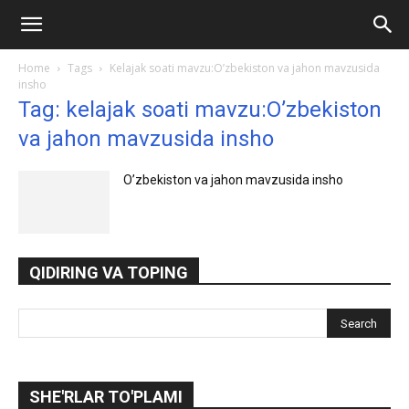
Ilmlar.uz
Home
Tags
Kelajak soati mavzu:O’zbekiston va jahon mavzusida
insho
Tag: kelajak soati mavzu:O’zbekiston
va jahon mavzusida insho
O’zbekiston va jahon mavzusida insho
QIDIRING VA TOPING
SHE'RLAR TO'PLAMI