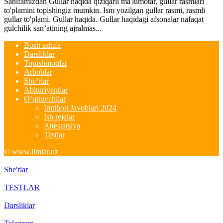
Sahifamizdan Gullar haqida qiziqarli ma'lumotar, gullar rasmlari
to'plamini topishingiz mumkin. Ism yozilgan gullar rasmi, rasmli
gullar to'plami. Gullar haqida. Gullar haqidagi afsonalar nafaqat
gulchilik san’atining ajralmas...
Bosh sahifa
Darsliklar
Topishmoqlar
Arboblar
She’rlar
Abituriyentlar
O’qituvchilar
Imtihon Javoblari 2024
Ish rejalar
Attestatsiya
Testlar
© www.ilmlar.uz
She'rlar
TESTLAR
Darsliklar