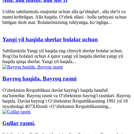
Ushbu sahifamizda onajonlar uchun alla qo'shiqlari , alla she'ri va
matni keltirilgan. Alla haqida. O'zbek allasi - bolla tarbiyasi uchun
bitilgan shoh asar. Bolalarimizning ruhiyatiga, ko‘ngliga...
Yangi yil haqida sherlar bolalar uchun
Sahifamizda Yangi yil haqida eng chiroyli sherlar bolalar uchun.
Bog'cha bolalari uchun 4 qator yangi yil haqida sherlar.yangi yil
haqida qisqa sherlar. Yangi yil haqida...
Bayroq haqida. Bayroq rasmi
O'zbekiston Respublikasi davlat bayrog'i haqida batafsil
ma'lumotlar. Bayroq rasmi va O'zbekiston bayrog'i rasmlari. Bayroq
haqida. Davlat bayrog‘i O‘zbekiston Respublikasining 1991 yil 18
noyabrdagi 407­XII­sonli «O‘zbekiston Respublikasining...
Gullar rasmi.