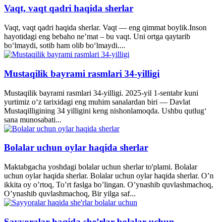
Vaqt, vaqt qadri haqida sherlar
Vaqt, vaqt qadri haqida sherlar. Vaqt — eng qimmat boylik.Inson
hayotidagi eng bebaho ne’mat – bu vaqt. Uni ortga qaytarib
bo‘lmaydi, sotib ham olib bo‘lmaydi....
Mustaqilik bayrami rasmlari 34-yilligi
Mustaqilik bayrami rasmlari 34-yilligi. 2025-yil 1-sentabr kuni
yurtimiz o‘z tarixidagi eng muhim sanalardan biri — Davlat
Mustaqilligining 34 yilligini keng nishonlamoqda. Ushbu qutlug‘
sana munosabati...
Bolalar uchun oylar haqida sherlar
Maktabgacha yoshdagi bolalar uchun sherlar to'plami. Bolalar
uchun oylar haqida sherlar. Bolalar uchun oylar haqida sherlar. O’n
ikkita oy o’rtoq, To’rt faslga bo’lingan. O’ynashib quvlashmachoq,
O’ynashib quvlashmachoq, Bir yilga saf...
Sayyoralar haqida she’rlar bolalar uchun