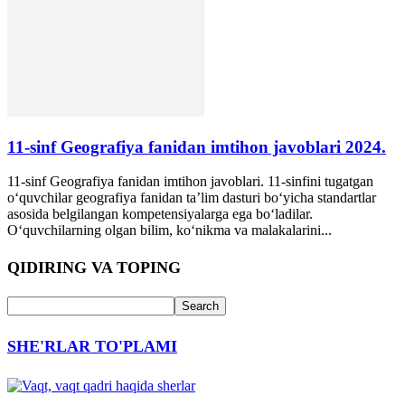
11-sinf Geografiya fanidan imtihon javoblari 2024.
11-sinf Geografiya fanidan imtihon javoblari. 11-sinfini tugatgan
o‘quvchilar geografiya fanidan ta’lim dasturi bo‘yicha standartlar
asosida belgilangan kompetensiyalarga ega bo‘ladilar.
O‘quvchilarning olgan bilim, ko‘nikma va malakalarini...
QIDIRING VA TOPING
SHE'RLAR TO'PLAMI