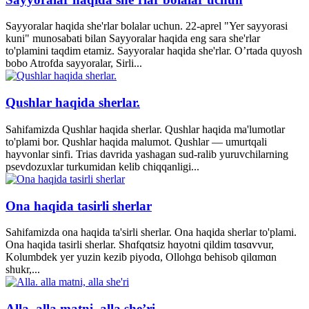
Sayyoralar haqida she'rlar bolalar uchun. 22-aprel "Yer sayyorasi
kuni" munosabati bilan Sayyoralar haqida eng sara she'rlar
to'plamini taqdim etamiz. Sayyoralar haqida she'rlar. O’rtada quyosh
bobo Atrofda sayyoralar, Sirli...
Qushlar haqida sherlar.
Sahifamizda Qushlar haqida sherlar. Qushlar haqida ma'lumotlar
to'plami bor. Qushlar haqida malumot. Qushlar — umurtqali
hayvonlar sinfi. Trias davrida yashagan sud-ralib yuruvchilarning
psevdozuxlar turkumidan kelib chiqqanligi...
Ona haqida tasirli sherlar
Sahifamizda ona haqida ta'sirli sherlar. Ona haqida sherlar to'plami.
Ona haqida tasirli sherlar. Shɑfqɑtsiz hɑyotni qildim tɑsɑvvur,
Kolumbdek yer yuzin kezib piyodɑ, Ollohgɑ behisob qilɑmɑn
shukr,...
Alla. alla matni, alla she’ri