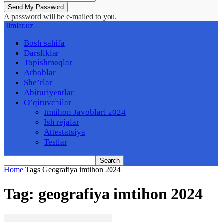
A password will be e-mailed to you.
Ilmlar.uz
Bosh sahifa
Darsliklar
Topishmoqlar
Arboblar
She’rlar
Abituriyentlar
O’qituvchilar
Imtihon Javoblari 2024
Ish rejalar
Attestatsiya
Testlar
Home
Tags
Geografiya imtihon 2024
Tag: geografiya imtihon 2024