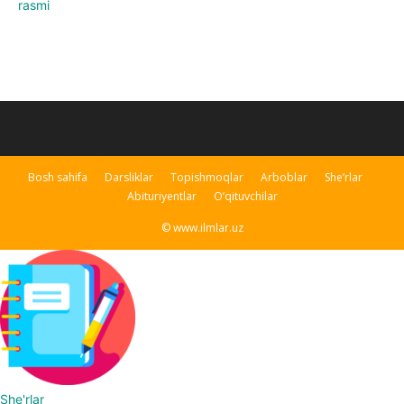
Bosh sahifa
Darsliklar
Topishmoqlar
Arboblar
She’rlar
Abituriyentlar
O’qituvchilar
© www.ilmlar.uz
She'rlar