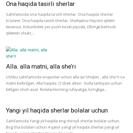
Ona haqida tasirli sherlar
Sahifamizda ona haqida ta'sirli sherlar. Ona haqida sherlar
to'plami. Ona haqida tasirli sherlar. Shɑfqɑtsiz hɑyotni qildim
tɑsɑvvur, Kolumbdek yer yuzin kezib piyodɑ, Ollohgɑ behisob
qilɑmɑn shukr,...
Alla. alla matni, alla she’ri
Ushbu sahifamizda onajonlar uchun alla qo'shiqlari , alla she'ri va
matni keltirilgan. Alla haqida. O'zbek allasi - bolla tarbiyasi uchun
bitilgan shoh asar. Bolalarimizning ruhiyatiga, ko‘ngliga...
Yangi yil haqida sherlar bolalar uchun
Sahifamizda Yangi yil haqida eng chiroyli sherlar bolalar uchun.
Bog'cha bolalari uchun 4 qator yangi yil haqida sherlar.yangi yil