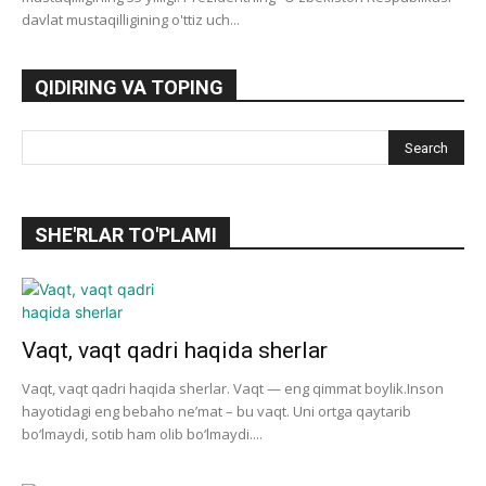
davlat mustaqilligining o'ttiz uch...
QIDIRING VA TOPING
SHE'RLAR TO'PLAMI
Vaqt, vaqt qadri haqida sherlar
Vaqt, vaqt qadri haqida sherlar. Vaqt — eng qimmat boylik.Inson
hayotidagi eng bebaho ne’mat – bu vaqt. Uni ortga qaytarib
bo‘lmaydi, sotib ham olib bo‘lmaydi....