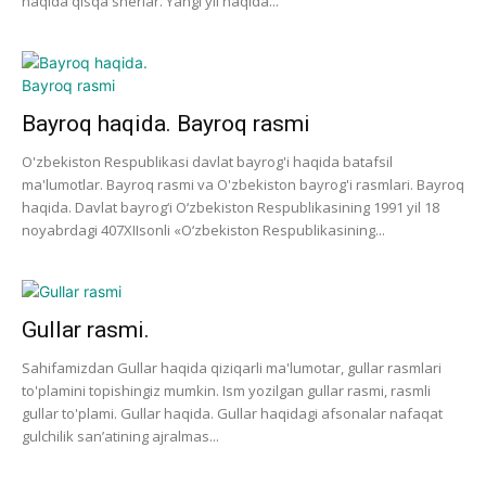
haqida qisqa sherlar. Yangi yil haqida...
Bayroq haqida. Bayroq rasmi
O'zbekiston Respublikasi davlat bayrog'i haqida batafsil
ma'lumotlar. Bayroq rasmi va O'zbekiston bayrog'i rasmlari. Bayroq
haqida. Davlat bayrog‘i O‘zbekiston Respublikasining 1991 yil 18
noyabrdagi 407­XII­sonli «O‘zbekiston Respublikasining...
Gullar rasmi.
Sahifamizdan Gullar haqida qiziqarli ma'lumotar, gullar rasmlari
to'plamini topishingiz mumkin. Ism yozilgan gullar rasmi, rasmli
gullar to'plami. Gullar haqida. Gullar haqidagi afsonalar nafaqat
gulchilik san’atining ajralmas...