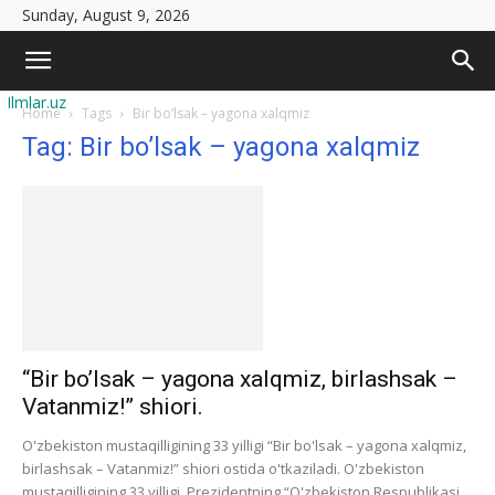
Sunday, August 9, 2026
Ilmlar.uz
Home
Tags
Bir bo’lsak – yagona xalqmiz
Tag: Bir bo’lsak – yagona xalqmiz
“Bir bo’lsak – yagona xalqmiz, birlashsak –
Vatanmiz!” shiori.
O'zbеkiston mustaqilligining 33 yilligi “Bir bo'lsak – yagona xalqmiz,
birlashsak – Vatanmiz!” shiori ostida o'tkaziladi. O'zbеkiston
mustaqilligining 33 yilligi. Prеzidеntning “O'zbеkiston Rеspublikasi