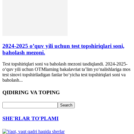
2024-2025 o’quv yili uchun test topshiriqlari soni,
baholash mezoni.
Test topshiriqlari soni va baholash mezoni tasdiqlandi. 2024-2025-
o‘quv yili uchun OTMlarning bakalavriat ta’lim yo‘nalishlariga mos
test sinovi topshiriladigan fanlar bo‘yicha test topshiriqlari soni va
baholash...
QIDIRING VA TOPING
SHE'RLAR TO'PLAMI