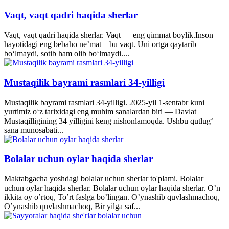
Vaqt, vaqt qadri haqida sherlar
Vaqt, vaqt qadri haqida sherlar. Vaqt — eng qimmat boylik.Inson
hayotidagi eng bebaho ne’mat – bu vaqt. Uni ortga qaytarib
bo‘lmaydi, sotib ham olib bo‘lmaydi....
Mustaqilik bayrami rasmlari 34-yilligi
Mustaqilik bayrami rasmlari 34-yilligi. 2025-yil 1-sentabr kuni
yurtimiz o‘z tarixidagi eng muhim sanalardan biri — Davlat
Mustaqilligining 34 yilligini keng nishonlamoqda. Ushbu qutlug‘
sana munosabati...
Bolalar uchun oylar haqida sherlar
Maktabgacha yoshdagi bolalar uchun sherlar to'plami. Bolalar
uchun oylar haqida sherlar. Bolalar uchun oylar haqida sherlar. O’n
ikkita oy o’rtoq, To’rt faslga bo’lingan. O’ynashib quvlashmachoq,
O’ynashib quvlashmachoq, Bir yilga saf...