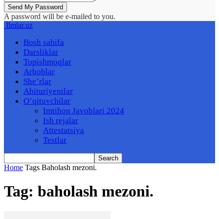
A password will be e-mailed to you.
Ilmlar.uz
Bosh sahifa
Darsliklar
Topishmoqlar
Arboblar
She’rlar
Abituriyentlar
O’qituvchilar
Imtihon Javoblari 2024
Ish rejalar
Attestatsiya
Testlar
Home
Tags
Baholash mezoni.
Tag: baholash mezoni.