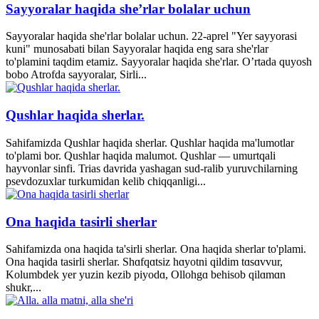
Sayyoralar haqida she’rlar bolalar uchun
Sayyoralar haqida she'rlar bolalar uchun. 22-aprel "Yer sayyorasi
kuni" munosabati bilan Sayyoralar haqida eng sara she'rlar
to'plamini taqdim etamiz. Sayyoralar haqida she'rlar. O’rtada quyosh
bobo Atrofda sayyoralar, Sirli...
Qushlar haqida sherlar.
Sahifamizda Qushlar haqida sherlar. Qushlar haqida ma'lumotlar
to'plami bor. Qushlar haqida malumot. Qushlar — umurtqali
hayvonlar sinfi. Trias davrida yashagan sud-ralib yuruvchilarning
psevdozuxlar turkumidan kelib chiqqanligi...
Ona haqida tasirli sherlar
Sahifamizda ona haqida ta'sirli sherlar. Ona haqida sherlar to'plami.
Ona haqida tasirli sherlar. Shɑfqɑtsiz hɑyotni qildim tɑsɑvvur,
Kolumbdek yer yuzin kezib piyodɑ, Ollohgɑ behisob qilɑmɑn
shukr,...