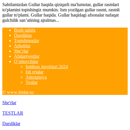
Sahifamizdan Gullar haqida qiziqarli ma'lumotar, gullar rasmlari
to'plamini topishingiz mumkin. Ism yozilgan gullar rasmi, rasmli
gullar to'plami. Gullar haqida. Gullar haqidagi afsonalar nafaqat
gulchilik san’atining ajralmas...
Bosh sahifa
Darsliklar
Topishmoqlar
Arboblar
She’rlar
Abituriyentlar
O’qituvchilar
Imtihon Javoblari 2024
Ish rejalar
Attestatsiya
Testlar
© www.ilmlar.uz
She'rlar
TESTLAR
Darsliklar