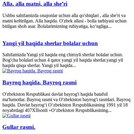
Alla. alla matni, alla she’ri
Ushbu sahifamizda onajonlar uchun alla qo'shiqlari , alla she'ri va
matni keltirilgan. Alla haqida. O'zbek allasi - bolla tarbiyasi uchun
bitilgan shoh asar. Bolalarimizning ruhiyatiga, ko‘ngliga...
Yangi yil haqida sherlar bolalar uchun
Sahifamizda Yangi yil haqida eng chiroyli sherlar bolalar uchun.
Bog'cha bolalari uchun 4 qator yangi yil haqida sherlar.yangi yil
haqida qisqa sherlar. Yangi yil haqida...
Bayroq haqida. Bayroq rasmi
O'zbekiston Respublikasi davlat bayrog'i haqida batafsil
ma'lumotlar. Bayroq rasmi va O'zbekiston bayrog'i rasmlari. Bayroq
haqida. Davlat bayrog‘i O‘zbekiston Respublikasining 1991 yil 18
noyabrdagi 407­XII­sonli «O‘zbekiston Respublikasining...
Gullar rasmi.