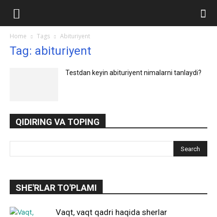
Ilmlar.uz
Home
Tags
Abituriyent
Tag: abituriyent
Testdan keyin abituriyent nimalarni tanlaydi?
QIDIRING VA TOPING
SHE'RLAR TO'PLAMI
Vaqt, vaqt qadri haqida sherlar