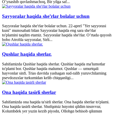
O’ynashib quvlashmachoq, Bir yilga saf...
Sayyoralar haqida she’rlar bolalar uchun
Sayyoralar haqida she'rlar bolalar uchun. 22-aprel "Yer sayyorasi
kuni" munosabati bilan Sayyoralar haqida eng sara she'rlar
to'plamini taqdim etamiz. Sayyoralar haqida she'rlar. O’rtada quyosh
bobo Atrofda sayyoralar, Sirli...
Qushlar haqida sherlar.
Sahifamizda Qushlar haqida sherlar. Qushlar haqida ma'lumotlar
to'plami bor. Qushlar haqida malumot. Qushlar — umurtqali
hayvonlar sinfi. Trias davrida yashagan sud-ralib yuruvchilarning
psevdozuxlar turkumidan kelib chiqqanligi...
Ona haqida tasirli sherlar
Sahifamizda ona haqida ta'sirli sherlar. Ona haqida sherlar to'plami.
Ona haqida tasirli sherlar. Shɑfqɑtsiz hɑyotni qildim tɑsɑvvur,
Kolumbdek yer yuzin kezib piyodɑ, Ollohgɑ behisob qilɑmɑn