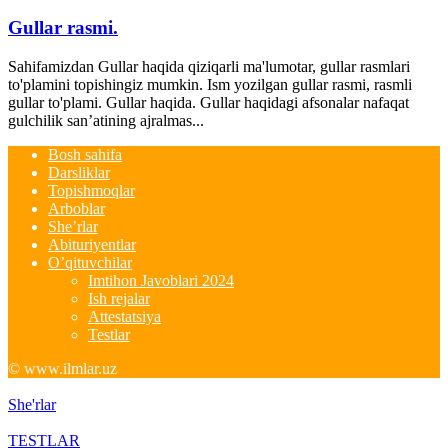
Gullar rasmi.
Sahifamizdan Gullar haqida qiziqarli ma'lumotar, gullar rasmlari
to'plamini topishingiz mumkin. Ism yozilgan gullar rasmi, rasmli
gullar to'plami. Gullar haqida. Gullar haqidagi afsonalar nafaqat
gulchilik san’atining ajralmas...
Bosh sahifa
Darsliklar
Topishmoqlar
Arboblar
She’rlar
Abituriyentlar
O’qituvchilar
Imtihon Javoblari 2024
Ish rejalar
Attestatsiya
Testlar
© www.ilmlar.uz
She'rlar
TESTLAR