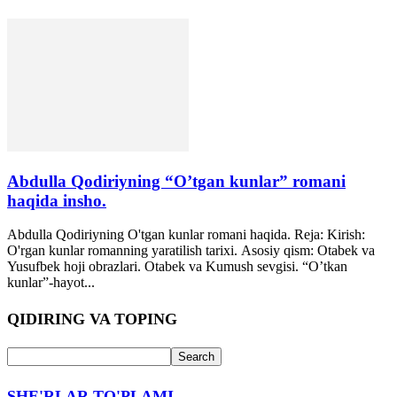
Abdulla Qodiriyning “O’tgan kunlar” romani
haqida insho.
Abdulla Qodiriyning O'tgan kunlar romani haqida. Reja: Kirish:
O'rgan kunlar romanning yaratilish tarixi. Аsosiy qism: Otabek va
Yusufbek hoji obrazlari. Otabek va Kumush sevgisi. “Oʼtkan
kunlar”-hayot...
QIDIRING VA TOPING
SHE'RLAR TO'PLAMI