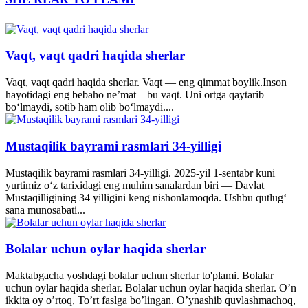
Vaqt, vaqt qadri haqida sherlar
Vaqt, vaqt qadri haqida sherlar. Vaqt — eng qimmat boylik.Inson
hayotidagi eng bebaho ne’mat – bu vaqt. Uni ortga qaytarib
bo‘lmaydi, sotib ham olib bo‘lmaydi....
Mustaqilik bayrami rasmlari 34-yilligi
Mustaqilik bayrami rasmlari 34-yilligi. 2025-yil 1-sentabr kuni
yurtimiz o‘z tarixidagi eng muhim sanalardan biri — Davlat
Mustaqilligining 34 yilligini keng nishonlamoqda. Ushbu qutlug‘
sana munosabati...
Bolalar uchun oylar haqida sherlar
Maktabgacha yoshdagi bolalar uchun sherlar to'plami. Bolalar
uchun oylar haqida sherlar. Bolalar uchun oylar haqida sherlar. O’n
ikkita oy o’rtoq, To’rt faslga bo’lingan. O’ynashib quvlashmachoq,