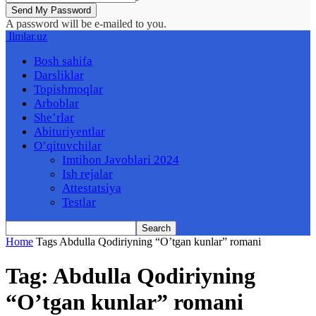
A password will be e-mailed to you.
Ilmlar.uz
Bosh sahifa
Darsliklar
Topishmoqlar
Arboblar
She’rlar
Abituriyentlar
O’qituvchilar
Imtihon Javoblari 2024
Ish rejalar
Attestatsiya
Testlar
Home
Tags
Abdulla Qodiriyning “O’tgan kunlar” romani
Tag: Abdulla Qodiriyning
“O’tgan kunlar” romani