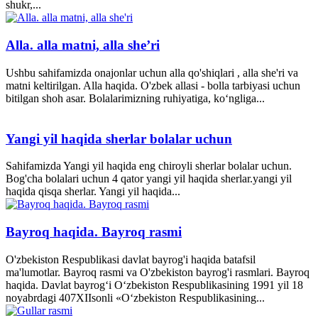
shukr,...
Alla. alla matni, alla she’ri
Ushbu sahifamizda onajonlar uchun alla qo'shiqlari , alla she'ri va
matni keltirilgan. Alla haqida. O'zbek allasi - bolla tarbiyasi uchun
bitilgan shoh asar. Bolalarimizning ruhiyatiga, ko‘ngliga...
Yangi yil haqida sherlar bolalar uchun
Sahifamizda Yangi yil haqida eng chiroyli sherlar bolalar uchun.
Bog'cha bolalari uchun 4 qator yangi yil haqida sherlar.yangi yil
haqida qisqa sherlar. Yangi yil haqida...
Bayroq haqida. Bayroq rasmi
O'zbekiston Respublikasi davlat bayrog'i haqida batafsil
ma'lumotlar. Bayroq rasmi va O'zbekiston bayrog'i rasmlari. Bayroq
haqida. Davlat bayrog‘i O‘zbekiston Respublikasining 1991 yil 18
noyabrdagi 407­XII­sonli «O‘zbekiston Respublikasining...