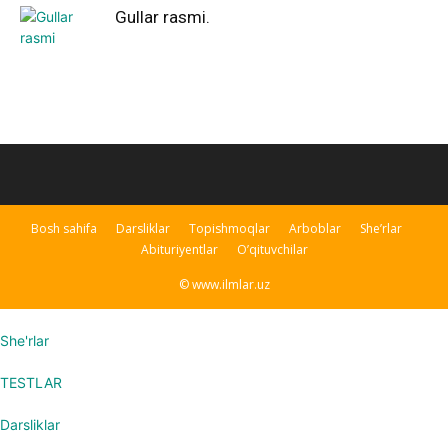
Gullar rasmi.
Bosh sahifa
Darsliklar
Topishmoqlar
Arboblar
She’rlar
Abituriyentlar
O’qituvchilar
© www.ilmlar.uz
She'rlar
TESTLAR
Darsliklar